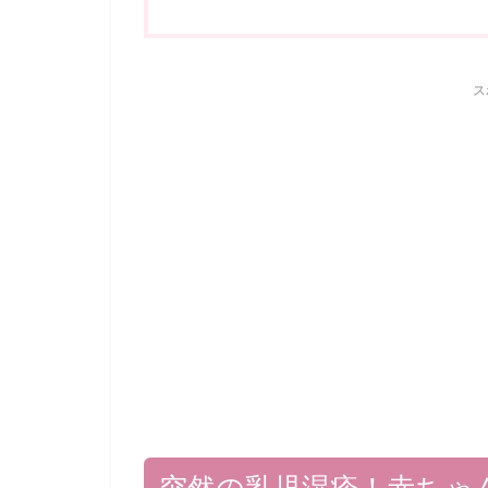
ス
突然の乳児湿疹！赤ちゃ