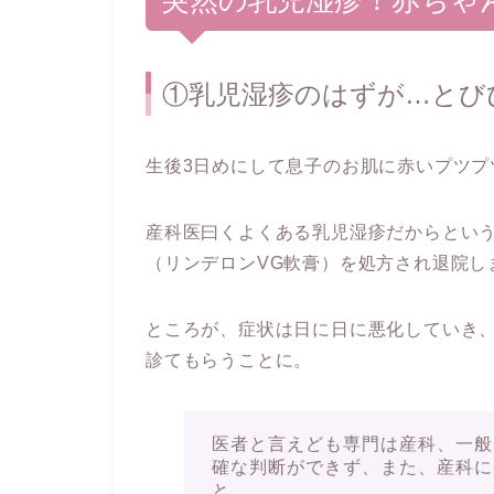
①乳児湿疹のはずが…とび
生後3日めにして息子のお肌に赤いプツプ
産科医曰くよくある乳児湿疹だからとい
（リンデロンVG軟膏）を処方され退院し
ところが、症状は日に日に悪化していき、
診てもらうことに。
医者と言えども専門は産科、一般
確な判断ができず、また、産科に
と。