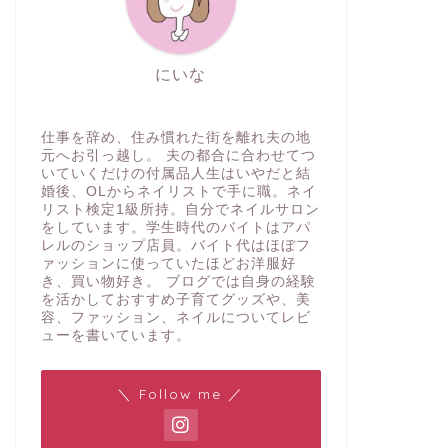
にいな
仕事を辞め、住み慣れた街を離れ夫の地
元へお引っ越し。 夫の都合に合わせてつ
いていくだけの付属品人生はいやだと結
婚後、OLからネイリストで手に職。ネイ
リスト検定1級所持。自分でネイルサロン
をしています。学生時代のバイトはアパ
レルのショップ店員。バイト代はほぼフ
ァッションに使っていたほどお洋服好
き、買い物好き。 ブログでは自身の経験
を活かしておすすめ子育てグッズや、美
容、ファッション、ネイルについてレビ
ューを書いています。
＼ Follow me ／