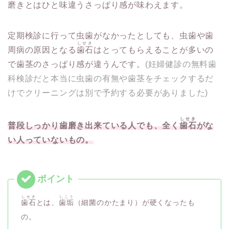
磨きとはひと味違うさっぱり感が味わえます。
定期検診に行って虫歯がなかったとしても、虫歯や歯
しせき
周病の原因となる
歯石
は
とってもらえることが多いの
で歯茎のさっぱり感が違うんです。
(妊婦健診の無料歯
科検診だと本当に虫歯の有無や歯茎をチェックするだ
けでクリーニングは別で予約する必要がありました)
しせき
普段しっかり歯磨き出来ている人でも、全く
歯石
がな
い人っていないもの。
しせき
しこう
歯石
とは、
歯垢
（細菌のかたまり）が硬くなったも
の。