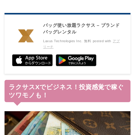
バッグ使い放題ラクサス – ブランド
バッグレンタル
Laxus Technologies Inc.
無料
posted with
アプ
リーチ
ラクサスXでビジネス！投資感覚で稼ぐ
ツワモノも！