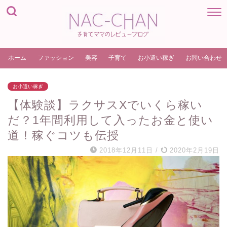
ホーム
ファッション
美容
子育て
お小遣い稼ぎ
お問い合わせ
お小遣い稼ぎ
【体験談】ラクサスXでいくら稼い
だ？1年間利用して入ったお金と使い
道！稼ぐコツも伝授
2018年12月11日
/
2020年2月19日