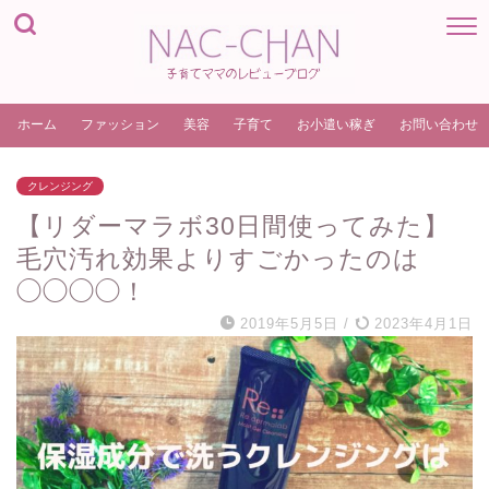
ホーム
ファッション
美容
子育て
お小遣い稼ぎ
お問い合わせ
クレンジング
【リダーマラボ30日間使ってみた】
毛穴汚れ効果よりすごかったのは
◯◯◯◯！
2019年5月5日
/
2023年4月1日