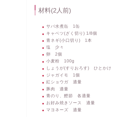
材料(2人前)
サバ水煮缶 1缶
キャベツ(ざく切り) 1/8個
青ネギ(小口切り) 1本
塩 少々
卵 2個
小麦粉 100g
しょうが(すりおろす) ひとかけ
ジャガイモ 1個
紅ショウガ 適量
豚肉 適量
青のり、鰹節 各適量
お好み焼きソース 適量
マヨネーズ 適量