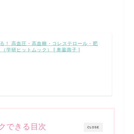
る！ 高血圧・高血糖・コレステロール・肥
（学研ヒットムック） [ 奥薗壽子 ]
クできる目次
CLOSE