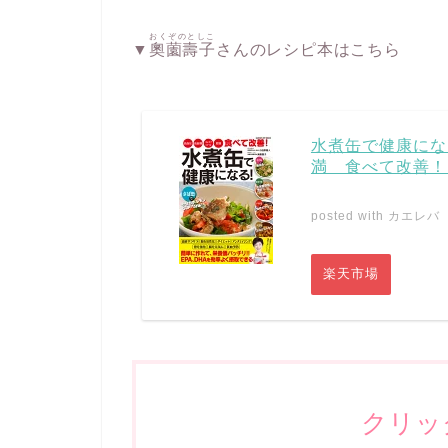
おくぞのとしこ
▼
奧薗壽子
さんのレシピ本はこちら
水煮缶で健康にな
満 食べて改善！ 
posted with
カエレバ
楽天市場
クリッ