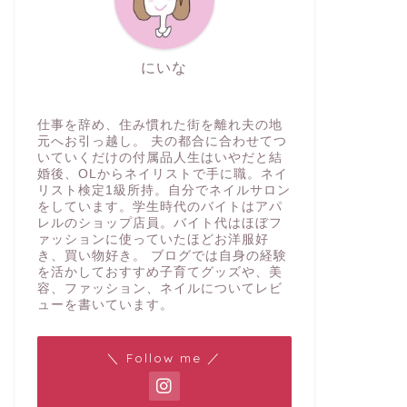
にいな
仕事を辞め、住み慣れた街を離れ夫の地
元へお引っ越し。 夫の都合に合わせてつ
いていくだけの付属品人生はいやだと結
婚後、OLからネイリストで手に職。ネイ
リスト検定1級所持。自分でネイルサロン
をしています。学生時代のバイトはアパ
レルのショップ店員。バイト代はほぼフ
ァッションに使っていたほどお洋服好
き、買い物好き。 ブログでは自身の経験
を活かしておすすめ子育てグッズや、美
容、ファッション、ネイルについてレビ
ューを書いています。
＼ Follow me ／