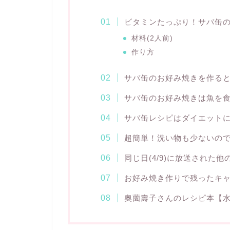
ビタミンたっぷり！サバ缶
材料(2人前)
作り方
サバ缶のお好み焼きを作る
サバ缶のお好み焼きは魚を
サバ缶レシピはダイエット
超簡単！洗い物も少ないので
同じ日(4/9)に放送された
お好み焼き作りで残ったキ
奧薗壽子さんのレシピ本【