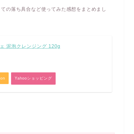
しての落ち具合など使ってみた感想をまとめまし
 泥泡クレンジング 120g
on
Yahooショッピング