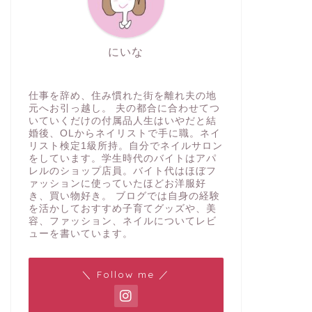
にいな
仕事を辞め、住み慣れた街を離れ夫の地
元へお引っ越し。 夫の都合に合わせてつ
いていくだけの付属品人生はいやだと結
婚後、OLからネイリストで手に職。ネイ
リスト検定1級所持。自分でネイルサロン
をしています。学生時代のバイトはアパ
レルのショップ店員。バイト代はほぼフ
ァッションに使っていたほどお洋服好
き、買い物好き。 ブログでは自身の経験
を活かしておすすめ子育てグッズや、美
容、ファッション、ネイルについてレビ
ューを書いています。
＼ Follow me ／