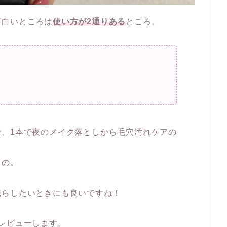
面白いところは
使い方が2通りある
ところ。
、1本で夜のメイク落としから毛穴汚れケアの
もの。
減らしたいときにも良いですね！
レビューします。