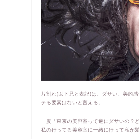
片割れ(以下兄と表記)は、ダサい。美的
テる要素はないと言える。
一度「東京の美容室って逆にダサいの？
私の行ってる美容室に一緒に行って私が