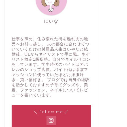
にいな
仕事を辞め、住み慣れた街を離れ夫の地
元へお引っ越し。 夫の都合に合わせてつ
いていくだけの付属品人生はいやだと結
婚後、OLからネイリストで手に職。ネイ
リスト検定1級所持。自分でネイルサロン
をしています。学生時代のバイトはアパ
レルのショップ店員。バイト代はほぼフ
ァッションに使っていたほどお洋服好
き、買い物好き。 ブログでは自身の経験
を活かしておすすめ子育てグッズや、美
容、ファッション、ネイルについてレビ
ューを書いています。
＼ Follow me ／