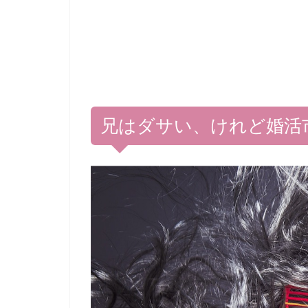
兄はダサい、けれど婚活